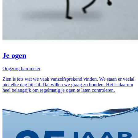
Je ogen
Oogzorg barometer
Zien is iets wat we vaak vanzelfsprekend vinden. We staan er veelal
niet elke dag bij stil. Dat willen we graag zo houden. Het is daarom
heel belangrijk om regelmatig je ogen te laten controleren.