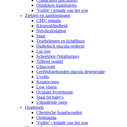
Contactlens discomfort
Ontstoken traanbuisjes
'Vuiltje' / irritatie van het oog
Ziekten en aandoeningen
CMV retinitis
Kleurenblindheid
Netvliesloslating
Staar
Troebelingen en lichtflitsen
Diabetisch macula-oedeem
Lui oog
Scheelzien (Strabismus)
Trillend ooglid
Glaucoom
Leeftijdsgebonden macula degeneratie
Uveïtis
Keratoconus
Low vision
Oculaire hypertensie
Staar bij baby's
Uitpuilende ogen
Oogletsels
Chemische brandwonden
Oogtrauma
'Vuiltje' / irritatie van het oog