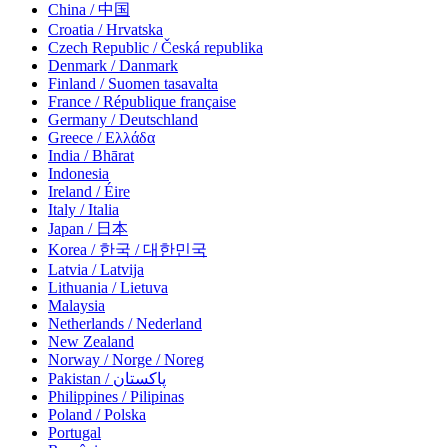
China / 中国
Croatia / Hrvatska
Czech Republic / Česká republika
Denmark / Danmark
Finland / Suomen tasavalta
France / République française
Germany / Deutschland
Greece / Ελλάδα
India / Bhārat
Indonesia
Ireland / Éire
Italy / Italia
Japan / 日本
Korea / 한국 / 대한민국
Latvia / Latvija
Lithuania / Lietuva
Malaysia
Netherlands / Nederland
New Zealand
Norway / Norge / Noreg
Pakistan / پاکستان
Philippines / Pilipinas
Poland / Polska
Portugal