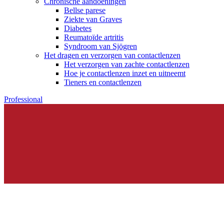
Chronische aandoeningen
Bellse parese
Ziekte van Graves
Diabetes
Reumatoïde artritis
Syndroom van Sjögren
Het dragen en verzorgen van contactlenzen
Het verzorgen van zachte contactlenzen
Hoe je contactlenzen inzet en uitneemt
Tieners en contactlenzen
Professional