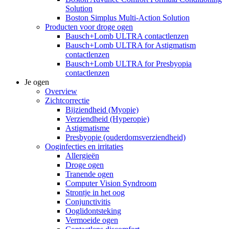
Solution
Boston Simplus Multi-Action Solution
Producten voor droge ogen
Bausch+Lomb ULTRA contactlenzen
Bausch+Lomb ULTRA for Astigmatism
contactlenzen
Bausch+Lomb ULTRA for Presbyopia
contactlenzen
Je ogen
Overview
Zichtcorrectie
Bijziendheid (Myopie)
Verziendheid (Hyperopie)
Astigmatisme
Presbyopie (ouderdomsverziendheid)
Ooginfecties en irritaties
Allergieën
Droge ogen
Tranende ogen
Computer Vision Syndroom
Strontje in het oog
Conjunctivitis
Ooglidontsteking
Vermoeide ogen