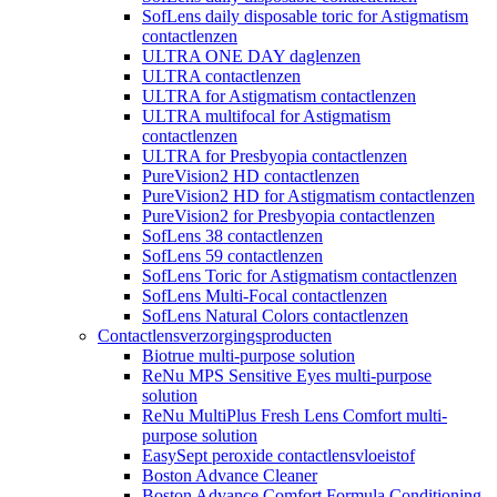
SofLens daily disposable toric for Astigmatism
contactlenzen
ULTRA ONE DAY daglenzen
ULTRA contactlenzen
ULTRA for Astigmatism contactlenzen
ULTRA multifocal for Astigmatism
contactlenzen
ULTRA for Presbyopia contactlenzen
PureVision2 HD contactlenzen
PureVision2 HD for Astigmatism contactlenzen
PureVision2 for Presbyopia contactlenzen
SofLens 38 contactlenzen
SofLens 59 contactlenzen
SofLens Toric for Astigmatism contactlenzen
SofLens Multi-Focal contactlenzen
SofLens Natural Colors contactlenzen
Contactlensverzorgingsproducten
Biotrue multi-purpose solution
ReNu MPS Sensitive Eyes multi-purpose
solution
ReNu MultiPlus Fresh Lens Comfort multi-
purpose solution
EasySept peroxide contactlensvloeistof
Boston Advance Cleaner
Boston Advance Comfort Formula Conditioning