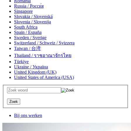
România
Russia / Росси́я
Singapore
Slovakia / Slovenská
Slovenia / Slovenija
South Africa
Spain / España
Sweden / Sverige
Switzerland / Schweiz / Svizzera
Taiwan / 台湾
Thailand / ราชอาณาจักรไทย
Türkiye
Ukraine / Україна
United Kingdom (UK)
United States of America (USA)
Bij ons werken