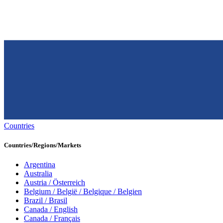
Countries
Countries/Regions/Markets
Argentina
Australia
Austria / Österreich
Belgium / België / Belgique / Belgien
Brazil / Brasil
Canada / English
Canada / Français