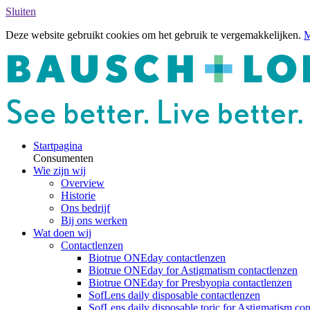
Sluiten
Deze website gebruikt cookies om het gebruik te vergemakkelijken.
M
Startpagina
Consumenten
Wie zijn wij
Overview
Historie
Ons bedrijf
Bij ons werken
Wat doen wij
Contactlenzen
Biotrue ONEday contactlenzen
Biotrue ONEday for Astigmatism contactlenzen
Biotrue ONEday for Presbyopia contactlenzen
SofLens daily disposable contactlenzen
SofLens daily disposable toric for Astigmatism con