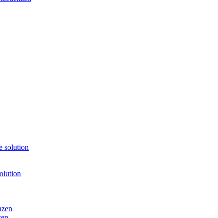
 solution
olution
nzen
zen