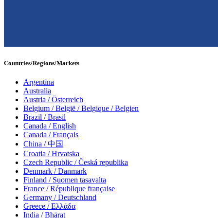
Countries/Regions/Markets
Argentina
Australia
Austria / Österreich
Belgium / België / Belgique / Belgien
Brazil / Brasil
Canada / English
Canada / Français
China / 中国
Croatia / Hrvatska
Czech Republic / Česká republika
Denmark / Danmark
Finland / Suomen tasavalta
France / République française
Germany / Deutschland
Greece / Ελλάδα
India / Bhārat