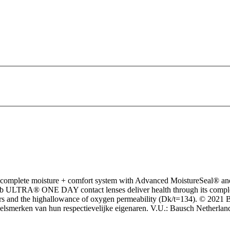
plete moisture + comfort system with Advanced MoistureSeal® and C
ULTRA® ONE DAY contact lenses deliver health through its complete 
 hours and the highallowance of oxygen permeability (Dk/t=134). © 2
lsmerken van hun respectievelijke eigenaren. V.U.: Bausch Netherla