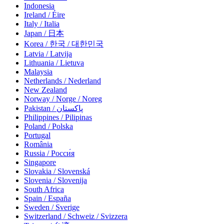
Indonesia
Ireland / Éire
Italy / Italia
Japan / 日本
Korea / 한국 / 대한민국
Latvia / Latvija
Lithuania / Lietuva
Malaysia
Netherlands / Nederland
New Zealand
Norway / Norge / Noreg
Pakistan / پاکستان
Philippines / Pilipinas
Poland / Polska
Portugal
România
Russia / Росси́я
Singapore
Slovakia / Slovenská
Slovenia / Slovenija
South Africa
Spain / España
Sweden / Sverige
Switzerland / Schweiz / Svizzera