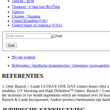
Taiwan / 台湾
Thailand / ราชอาณาจักรไทย
Türkiye
Ukraine / Україна
United Kingdom (UK)
United States of America (USA)
Bij ons werken
Referenties / Juridische kennisgeving / Algemene voorwaarden
REFERENTIES
1. Only Bausch + Lomb ULTRA® ONE DAY contact lenses offer a com
modulus, UV blocking and High Definition™ Optics. Bausch + Lomb 
the inclusion of eye health ingredients which are retained over 16
Bausch & Lomb Incorporated. Andere product-/merknamen zijn hande
JURIDISCHE KENNISGEVING