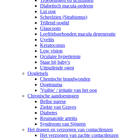
Troebelingen en lichtflitsen
Diabetisch macula-oedeem
Lui oog
Scheelzien (Strabismus)
Trillend ooglid
Glaucoom
Leeftijdsgebonden macula degeneratie
Uveïtis
Keratoconus
Low vision
Oculaire hypertensie
Staar bij baby's
Uitpuilende ogen
Oogletsels
Chemische brandwonden
Oogtrauma
'Vuiltje' / irritatie van het oog
Chronische aandoeningen
Bellse parese
Ziekte van Graves
Diabetes
Reumatoïde artritis
Syndroom van Sjögren
Het dragen en verzorgen van contactlenzen
Het verzorgen van zachte contactlenzen