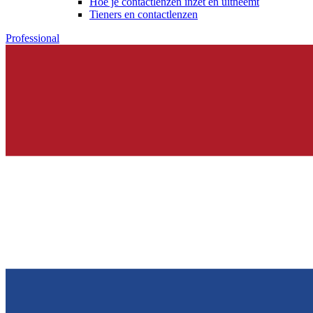
Hoe je contactlenzen inzet en uitneemt
Tieners en contactlenzen
Professional