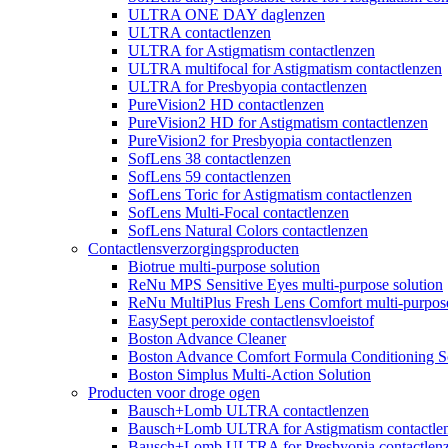
ULTRA ONE DAY daglenzen
ULTRA contactlenzen
ULTRA for Astigmatism contactlenzen
ULTRA multifocal for Astigmatism contactlenzen
ULTRA for Presbyopia contactlenzen
PureVision2 HD contactlenzen
PureVision2 HD for Astigmatism contactlenzen
PureVision2 for Presbyopia contactlenzen
SofLens 38 contactlenzen
SofLens 59 contactlenzen
SofLens Toric for Astigmatism contactlenzen
SofLens Multi-Focal contactlenzen
SofLens Natural Colors contactlenzen
Contactlensverzorgingsproducten
Biotrue multi-purpose solution
ReNu MPS Sensitive Eyes multi-purpose solution
ReNu MultiPlus Fresh Lens Comfort multi-purpose
EasySept peroxide contactlensvloeistof
Boston Advance Cleaner
Boston Advance Comfort Formula Conditioning S
Boston Simplus Multi-Action Solution
Producten voor droge ogen
Bausch+Lomb ULTRA contactlenzen
Bausch+Lomb ULTRA for Astigmatism contactle
Bausch+Lomb ULTRA for Presbyopia contactlen