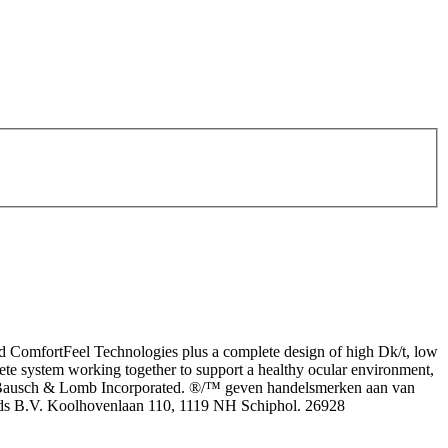
omfortFeel Technologies plus a complete design of high Dk/t, low
system working together to support a healthy ocular environment,
021 Bausch & Lomb Incorporated. ®/™ geven handelsmerken aan van
nds B.V. Koolhovenlaan 110, 1119 NH Schiphol. 26928