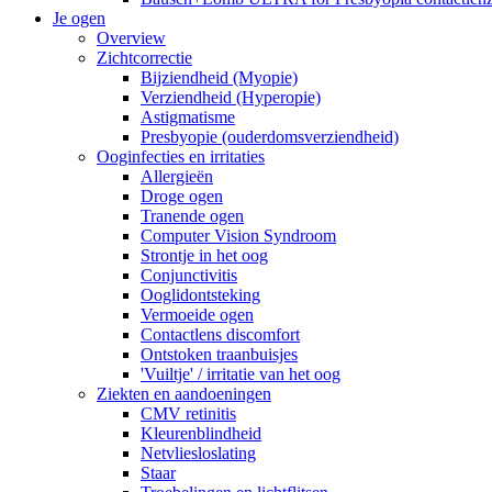
Je ogen
Overview
Zichtcorrectie
Bijziendheid (Myopie)
Verziendheid (Hyperopie)
Astigmatisme
Presbyopie (ouderdomsverziendheid)
Ooginfecties en irritaties
Allergieën
Droge ogen
Tranende ogen
Computer Vision Syndroom
Strontje in het oog
Conjunctivitis
Ooglidontsteking
Vermoeide ogen
Contactlens discomfort
Ontstoken traanbuisjes
'Vuiltje' / irritatie van het oog
Ziekten en aandoeningen
CMV retinitis
Kleurenblindheid
Netvliesloslating
Staar