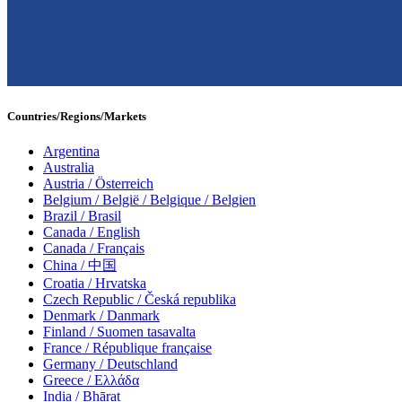
Countries/Regions/Markets
Argentina
Australia
Austria / Österreich
Belgium / België / Belgique / Belgien
Brazil / Brasil
Canada / English
Canada / Français
China / 中国
Croatia / Hrvatska
Czech Republic / Česká republika
Denmark / Danmark
Finland / Suomen tasavalta
France / République française
Germany / Deutschland
Greece / Ελλάδα
India / Bhārat