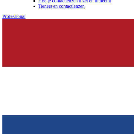
Hoe je contactlenzen inzet en uitneemt
Tieners en contactlenzen
Professional