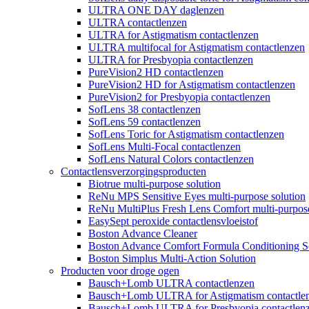
ULTRA ONE DAY daglenzen
ULTRA contactlenzen
ULTRA for Astigmatism contactlenzen
ULTRA multifocal for Astigmatism contactlenzen
ULTRA for Presbyopia contactlenzen
PureVision2 HD contactlenzen
PureVision2 HD for Astigmatism contactlenzen
PureVision2 for Presbyopia contactlenzen
SofLens 38 contactlenzen
SofLens 59 contactlenzen
SofLens Toric for Astigmatism contactlenzen
SofLens Multi-Focal contactlenzen
SofLens Natural Colors contactlenzen
Contactlensverzorgingsproducten
Biotrue multi-purpose solution
ReNu MPS Sensitive Eyes multi-purpose solution
ReNu MultiPlus Fresh Lens Comfort multi-purpose
EasySept peroxide contactlensvloeistof
Boston Advance Cleaner
Boston Advance Comfort Formula Conditioning S
Boston Simplus Multi-Action Solution
Producten voor droge ogen
Bausch+Lomb ULTRA contactlenzen
Bausch+Lomb ULTRA for Astigmatism contactle
Bausch+Lomb ULTRA for Presbyopia contactlen