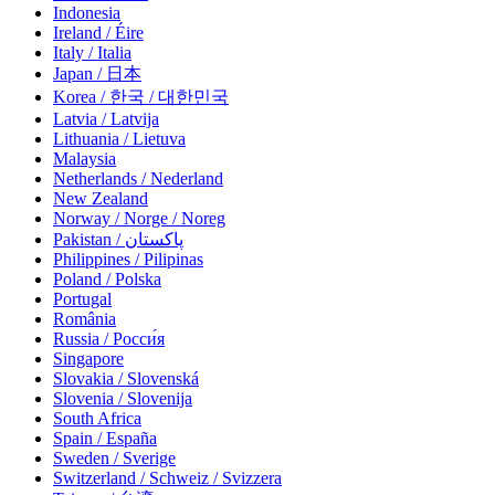
Indonesia
Ireland / Éire
Italy / Italia
Japan / 日本
Korea / 한국 / 대한민국
Latvia / Latvija
Lithuania / Lietuva
Malaysia
Netherlands / Nederland
New Zealand
Norway / Norge / Noreg
Pakistan / پاکستان
Philippines / Pilipinas
Poland / Polska
Portugal
România
Russia / Росси́я
Singapore
Slovakia / Slovenská
Slovenia / Slovenija
South Africa
Spain / España
Sweden / Sverige
Switzerland / Schweiz / Svizzera