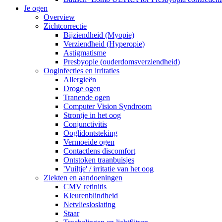
Je ogen
Overview
Zichtcorrectie
Bijziendheid (Myopie)
Verziendheid (Hyperopie)
Astigmatisme
Presbyopie (ouderdomsverziendheid)
Ooginfecties en irritaties
Allergieën
Droge ogen
Tranende ogen
Computer Vision Syndroom
Strontje in het oog
Conjunctivitis
Ooglidontsteking
Vermoeide ogen
Contactlens discomfort
Ontstoken traanbuisjes
'Vuiltje' / irritatie van het oog
Ziekten en aandoeningen
CMV retinitis
Kleurenblindheid
Netvliesloslating
Staar