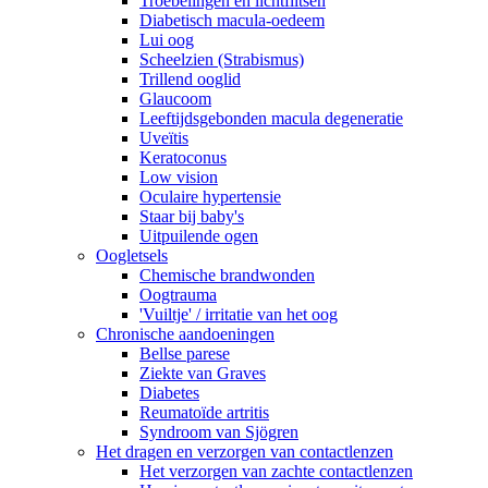
Troebelingen en lichtflitsen
Diabetisch macula-oedeem
Lui oog
Scheelzien (Strabismus)
Trillend ooglid
Glaucoom
Leeftijdsgebonden macula degeneratie
Uveïtis
Keratoconus
Low vision
Oculaire hypertensie
Staar bij baby's
Uitpuilende ogen
Oogletsels
Chemische brandwonden
Oogtrauma
'Vuiltje' / irritatie van het oog
Chronische aandoeningen
Bellse parese
Ziekte van Graves
Diabetes
Reumatoïde artritis
Syndroom van Sjögren
Het dragen en verzorgen van contactlenzen
Het verzorgen van zachte contactlenzen