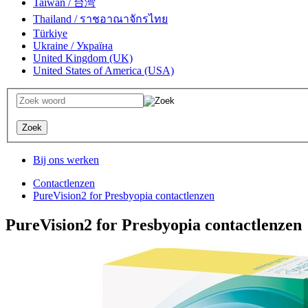
Taiwan / 台湾
Thailand / ราชอาณาจักรไทย
Türkiye
Ukraine / Україна
United Kingdom (UK)
United States of America (USA)
Bij ons werken
Contactlenzen
PureVision2 for Presbyopia contactlenzen
PureVision2 for Presbyopia contactlenzen