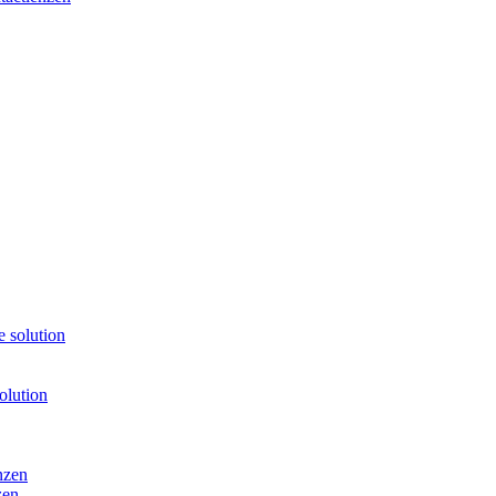
 solution
olution
nzen
zen