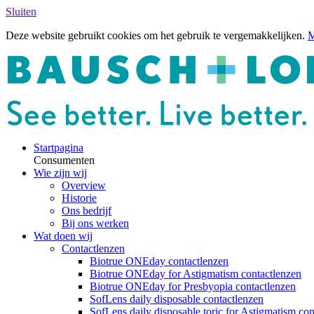
Sluiten
Deze website gebruikt cookies om het gebruik te vergemakkelijken.
M
Startpagina
Consumenten
Wie zijn wij
Overview
Historie
Ons bedrijf
Bij ons werken
Wat doen wij
Contactlenzen
Biotrue ONEday contactlenzen
Biotrue ONEday for Astigmatism contactlenzen
Biotrue ONEday for Presbyopia contactlenzen
SofLens daily disposable contactlenzen
SofLens daily disposable toric for Astigmatism con