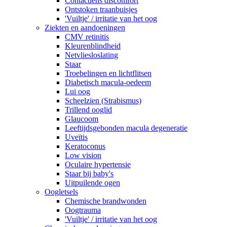
Contactlens discomfort
Ontstoken traanbuisjes
'Vuiltje' / irritatie van het oog
Ziekten en aandoeningen
CMV retinitis
Kleurenblindheid
Netvliesloslating
Staar
Troebelingen en lichtflitsen
Diabetisch macula-oedeem
Lui oog
Scheelzien (Strabismus)
Trillend ooglid
Glaucoom
Leeftijdsgebonden macula degeneratie
Uveïtis
Keratoconus
Low vision
Oculaire hypertensie
Staar bij baby's
Uitpuilende ogen
Oogletsels
Chemische brandwonden
Oogtrauma
'Vuiltje' / irritatie van het oog