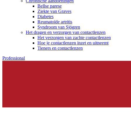
Chronische aandoeningen
Bellse parese
Ziekte van Graves
Diabetes
Reumatoïde artritis
Syndroom van Sjögren
Het dragen en verzorgen van contactlenzen
Het verzorgen van zachte contactlenzen
Hoe je contactlenzen inzet en uitneemt
Tieners en contactlenzen
Professional