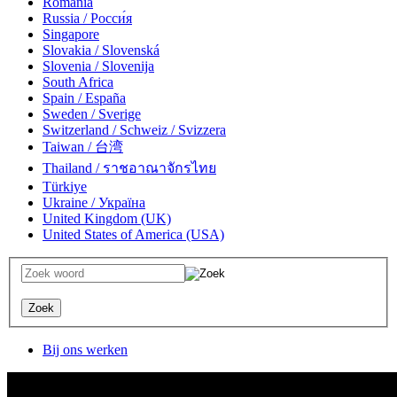
România
Russia / Росси́я
Singapore
Slovakia / Slovenská
Slovenia / Slovenija
South Africa
Spain / España
Sweden / Sverige
Switzerland / Schweiz / Svizzera
Taiwan / 台湾
Thailand / ราชอาณาจักรไทย
Türkiye
Ukraine / Україна
United Kingdom (UK)
United States of America (USA)
Bij ons werken