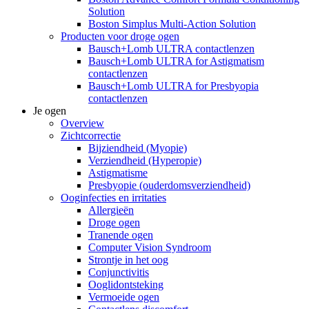
Solution
Boston Simplus Multi-Action Solution
Producten voor droge ogen
Bausch+Lomb ULTRA contactlenzen
Bausch+Lomb ULTRA for Astigmatism
contactlenzen
Bausch+Lomb ULTRA for Presbyopia
contactlenzen
Je ogen
Overview
Zichtcorrectie
Bijziendheid (Myopie)
Verziendheid (Hyperopie)
Astigmatisme
Presbyopie (ouderdomsverziendheid)
Ooginfecties en irritaties
Allergieën
Droge ogen
Tranende ogen
Computer Vision Syndroom
Strontje in het oog
Conjunctivitis
Ooglidontsteking
Vermoeide ogen