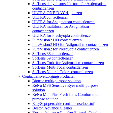
SofLens daily disposable toric for Astigmatism
contactlenzen
ULTRA ONE DAY daglenzen
ULTRA contactlenzen
ULTRA for Astigmatism contactlenzen
ULTRA multifocal for Astigmatism
contactlenzen
ULTRA for Presbyopia contactlenzen
PureVision2 HD contactlenzen
PureVision2 HD for Astigmatism contactlenzen
PureVision2 for Presbyopia contactlenzen
SofLens 38 contactlenzen
SofLens 59 contactlenzen
SofLens Toric for Astigmatism contactlenzen
SofLens Multi-Focal contactlenzen
SofLens Natural Colors contactlenzen
Contactlensverzorgingsproducten
Biotrue multi-purpose solution
ReNu MPS Sensitive Eyes multi-purpose
solution
ReNu MultiPlus Fresh Lens Comfort multi-
purpose solution
EasySept peroxide contactlensvloeistof
Boston Advance Cleaner
Boston Advance Comfort Formula Conditioning