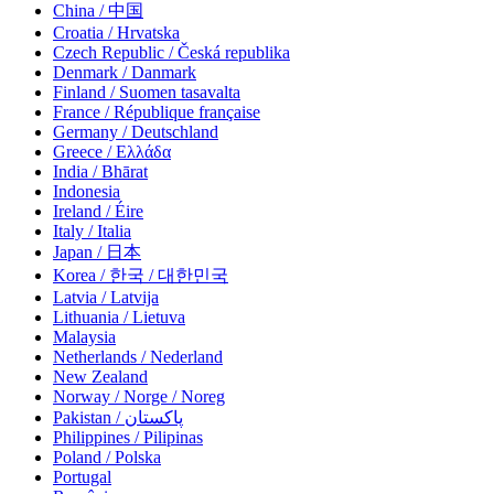
China / 中国
Croatia / Hrvatska
Czech Republic / Česká republika
Denmark / Danmark
Finland / Suomen tasavalta
France / République française
Germany / Deutschland
Greece / Ελλάδα
India / Bhārat
Indonesia
Ireland / Éire
Italy / Italia
Japan / 日本
Korea / 한국 / 대한민국
Latvia / Latvija
Lithuania / Lietuva
Malaysia
Netherlands / Nederland
New Zealand
Norway / Norge / Noreg
Pakistan / پاکستان
Philippines / Pilipinas
Poland / Polska
Portugal