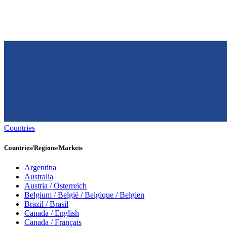
Countries
Countries/Regions/Markets
Argentina
Australia
Austria / Österreich
Belgium / België / Belgique / Belgien
Brazil / Brasil
Canada / English
Canada / Français