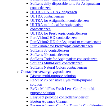
SofLens daily disposable toric for Astigmatism
contactlenzen
ULTRA ONE DAY daglenzen
ULTRA contactlenzen
ULTRA for Astigmatism contactlenzen
ULTRA multifocal for Astigmatism
contactlenzen
ULTRA for Presbyopia contactlenzen
PureVision2 HD contactlenzen
PureVision2 HD for Astigmatism contactlenzen
PureVision2 for Presbyopia contactlenzen
SofLens 38 contactlenzen
SofLens 59 contactlenzen
SofLens Toric for Astigmatism contactlenzen
SofLens Multi-Focal contactlenzen
SofLens Natural Colors contactlenzen
Contactlensverzorgingsproducten
Biotrue multi-purpose solution
ReNu MPS Sensitive Eyes multi-purpose
solution
ReNu MultiPlus Fresh Lens Comfort multi-
purpose solution
EasySept peroxide contactlensvloeistof
Boston Advance Cleaner
Boston Advance Comfort Formula Conditioning