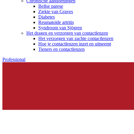
Chronische aandoeningen
Bellse parese
Ziekte van Graves
Diabetes
Reumatoïde artritis
Syndroom van Sjögren
Het dragen en verzorgen van contactlenzen
Het verzorgen van zachte contactlenzen
Hoe je contactlenzen inzet en uitneemt
Tieners en contactlenzen
Professional