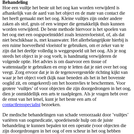
Behandeling
Hoe een vuiltje het beste uit het oog kan worden verwijderd is
afhankelijk van de aard van het object en de mate van contact die
het heeft gemaakt met het oog. Kleine vuiltjes zijn onder andere
zaken als stof, gruis of een wimper die gemakkelijk thuis kunnen
worden verwijderd. De beste methode hiervoor is het spoelen van
het oog met een oogspoelmiddel zoals lenzenvloeistof, of, als dat
niet beschikbaar is, met kraanwater. Het allerbelangrijkste hierbij is
een ruime hoeveelheid vloeistof te gebruiken, om er zeker van te
zijn dat het deeltje volledig is weggespoeld uit het oog. Als je nog
steeds het object in je oog voelt, is handmatig verwijderen de
volgende optie. Het advies is om daarvoor een tissue of
wattenstaafje te gebruiken en erop te letten dat je niet over het oog
veegt. Zorg ervoor dat je in de tegenovergestelde richting kijkt van
waar je het object voelt (kijk naar beneden als het in het bovenste
ooglid zit, en omgekeerd) om het hoornvlies te beschermen. Voor
grotere ‘vuiltjes’ of voor objecten die zijn doorgedrongen in het oog,
dien je onmiddellijk een arts te raadplegen. Als je vragen hebt over
de ernst van het letsel, kunt je het beste een arts of
contactlensspecialist
bezoeken.
De medische behandelingen van schade veroorzaakt door ’vuiltjes’
variëren van oogmedicatie, spoedeisende hulp om de juiste
behandeling te kunnen bepalen tot een operatie (voor objecten die
zijn doorgedrongen in het oog of een scheur in het oog hebben