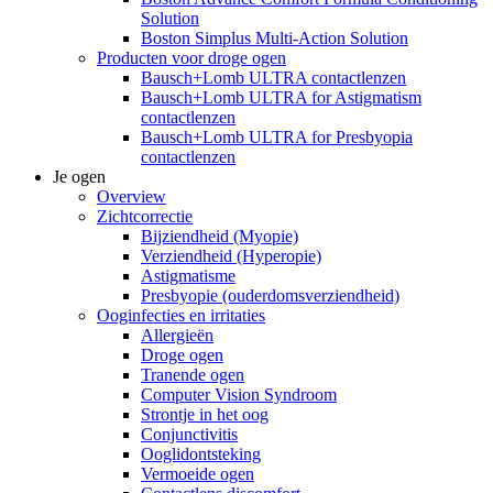
Solution
Boston Simplus Multi-Action Solution
Producten voor droge ogen
Bausch+Lomb ULTRA contactlenzen
Bausch+Lomb ULTRA for Astigmatism
contactlenzen
Bausch+Lomb ULTRA for Presbyopia
contactlenzen
Je ogen
Overview
Zichtcorrectie
Bijziendheid (Myopie)
Verziendheid (Hyperopie)
Astigmatisme
Presbyopie (ouderdomsverziendheid)
Ooginfecties en irritaties
Allergieën
Droge ogen
Tranende ogen
Computer Vision Syndroom
Strontje in het oog
Conjunctivitis
Ooglidontsteking
Vermoeide ogen