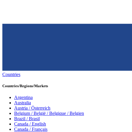
Countries
Countries/Regions/Markets
Argentina
Australia
Austria / Österreich
Belgium / België / Belgique / Belgien
Brazil / Brasil
Canada / English
Canada / Français