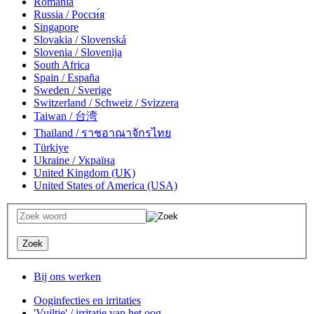
România
Russia / Росси́я
Singapore
Slovakia / Slovenská
Slovenia / Slovenija
South Africa
Spain / España
Sweden / Sverige
Switzerland / Schweiz / Svizzera
Taiwan / 台湾
Thailand / ราชอาณาจักรไทย
Türkiye
Ukraine / Україна
United Kingdom (UK)
United States of America (USA)
Bij ons werken
Ooginfecties en irritaties
'Vuiltje' / irritatie van het oog