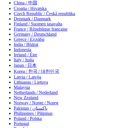
China / 中国
Croatia / Hrvatska
Czech Republic / Česká republika
Denmark / Danmark
Finland / Suomen tasavalta
France / République française
Germany / Deutschland
Greece / Ελλάδα
India / Bhārat
Indonesia
Ireland / Éire
Italy / Italia
Japan / 日本
Korea / 한국 / 대한민국
Latvia / Latvija
Lithuania / Lietuva
Malaysia
Netherlands / Nederland
New Zealand
Norway / Norge / Noreg
Pakistan / پاکستان
Philippines / Pilipinas
Poland / Polska
Portugal