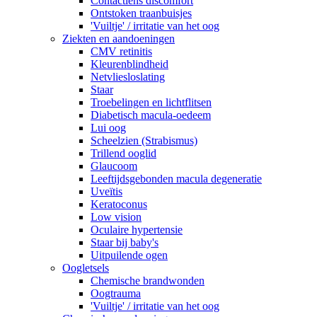
Contactlens discomfort
Ontstoken traanbuisjes
'Vuiltje' / irritatie van het oog
Ziekten en aandoeningen
CMV retinitis
Kleurenblindheid
Netvliesloslating
Staar
Troebelingen en lichtflitsen
Diabetisch macula-oedeem
Lui oog
Scheelzien (Strabismus)
Trillend ooglid
Glaucoom
Leeftijdsgebonden macula degeneratie
Uveïtis
Keratoconus
Low vision
Oculaire hypertensie
Staar bij baby's
Uitpuilende ogen
Oogletsels
Chemische brandwonden
Oogtrauma
'Vuiltje' / irritatie van het oog