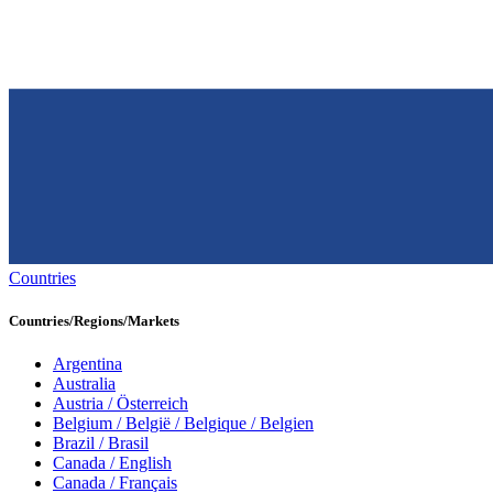
Countries
Countries/Regions/Markets
Argentina
Australia
Austria / Österreich
Belgium / België / Belgique / Belgien
Brazil / Brasil
Canada / English
Canada / Français