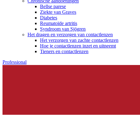
Chronische aandoeningen
Bellse parese
Ziekte van Graves
Diabetes
Reumatoïde artritis
Syndroom van Sjögren
Het dragen en verzorgen van contactlenzen
Het verzorgen van zachte contactlenzen
Hoe je contactlenzen inzet en uitneemt
Tieners en contactlenzen
Professional