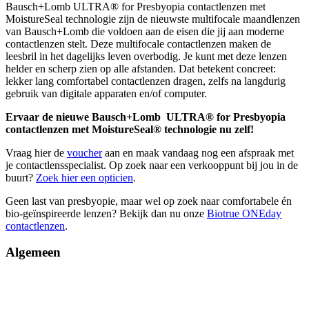
Bausch+Lomb ULTRA® for Presbyopia contactlenzen met
MoistureSeal technologie zijn de nieuwste multifocale maandlenzen
van Bausch+Lomb die voldoen aan de eisen die jij aan moderne
contactlenzen stelt. Deze multifocale contactlenzen maken de
leesbril in het dagelijks leven overbodig. Je kunt met deze lenzen
helder en scherp zien op alle afstanden. Dat betekent concreet:
lekker lang comfortabel contactlenzen dragen, zelfs na langdurig
gebruik van digitale apparaten en/of computer.
Ervaar de nieuwe Bausch+Lomb
ULTRA® for Presbyopia
contactlenzen
met MoistureSeal® technologie nu zelf!
Vraag hier de
voucher
aan en maak vandaag nog een afspraak met
je contactlensspecialist. Op zoek naar een verkooppunt bij jou in de
buurt?
Zoek hier een opticien
.
Geen last van presbyopie, maar wel op zoek naar comfortabele én
bio-geïnspireerde lenzen? Bekijk dan nu onze
Biotrue ONEday
contactlenzen
.
Algemeen