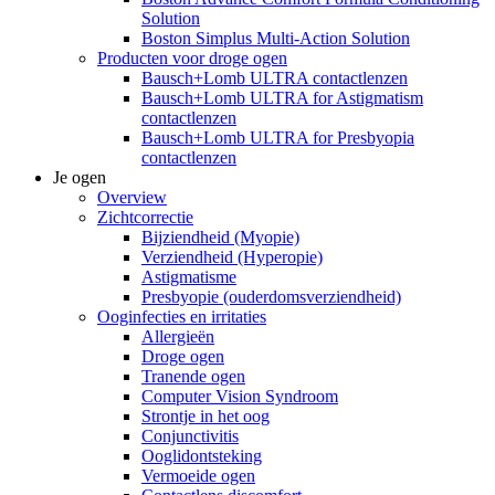
Solution
Boston Simplus Multi-Action Solution
Producten voor droge ogen
Bausch+Lomb ULTRA contactlenzen
Bausch+Lomb ULTRA for Astigmatism
contactlenzen
Bausch+Lomb ULTRA for Presbyopia
contactlenzen
Je ogen
Overview
Zichtcorrectie
Bijziendheid (Myopie)
Verziendheid (Hyperopie)
Astigmatisme
Presbyopie (ouderdomsverziendheid)
Ooginfecties en irritaties
Allergieën
Droge ogen
Tranende ogen
Computer Vision Syndroom
Strontje in het oog
Conjunctivitis
Ooglidontsteking
Vermoeide ogen