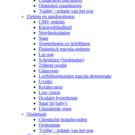
Contactlens discomfort
Ontstoken traanbuisjes
'Vuiltje' / irritatie van het oog
Ziekten en aandoeningen
CMV retinitis
Kleurenblindheid
Netvliesloslating
Staar
Troebelingen en lichtflitsen
Diabetisch macula-oedeem
Lui oog
Scheelzien (Strabismus)
Trillend ooglid
Glaucoom
Leeftijdsgebonden macula degeneratie
Uveïtis
Keratoconus
Low vision
Oculaire hypertensie
Staar bij baby's
Uitpuilende ogen
Oogletsels
Chemische brandwonden
Oogtrauma
'Vuiltje' / irritatie van het oog