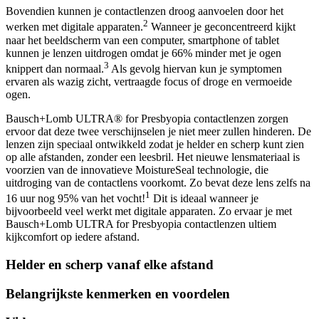
Bovendien kunnen je contactlenzen droog aanvoelen door het
2
werken met digitale apparaten.
Wanneer je geconcentreerd kijkt
naar het beeldscherm van een computer, smartphone of tablet
kunnen je lenzen uitdrogen omdat je 66% minder met je ogen
3
knippert dan normaal.
Als gevolg hiervan kun je symptomen
ervaren als wazig zicht, vertraagde focus of droge en vermoeide
ogen.
Bausch+Lomb ULTRA® for Presbyopia contactlenzen zorgen
ervoor dat deze twee verschijnselen je niet meer zullen hinderen. De
lenzen zijn speciaal ontwikkeld zodat je helder en scherp kunt zien
op alle afstanden, zonder een leesbril. Het nieuwe lensmateriaal is
voorzien van de innovatieve MoistureSeal technologie, die
uitdroging van de contactlens voorkomt. Zo bevat deze lens zelfs na
1
16 uur nog 95% van het vocht!
Dit is ideaal wanneer je
bijvoorbeeld veel werkt met digitale apparaten. Zo ervaar je met
Bausch+Lomb ULTRA for Presbyopia contactlenzen ultiem
kijkcomfort op iedere afstand.
Helder en scherp vanaf elke afstand
Belangrijkste kenmerken en voordelen