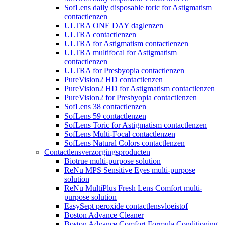
SofLens daily disposable toric for Astigmatism
contactlenzen
ULTRA ONE DAY daglenzen
ULTRA contactlenzen
ULTRA for Astigmatism contactlenzen
ULTRA multifocal for Astigmatism
contactlenzen
ULTRA for Presbyopia contactlenzen
PureVision2 HD contactlenzen
PureVision2 HD for Astigmatism contactlenzen
PureVision2 for Presbyopia contactlenzen
SofLens 38 contactlenzen
SofLens 59 contactlenzen
SofLens Toric for Astigmatism contactlenzen
SofLens Multi-Focal contactlenzen
SofLens Natural Colors contactlenzen
Contactlensverzorgingsproducten
Biotrue multi-purpose solution
ReNu MPS Sensitive Eyes multi-purpose
solution
ReNu MultiPlus Fresh Lens Comfort multi-
purpose solution
EasySept peroxide contactlensvloeistof
Boston Advance Cleaner
Boston Advance Comfort Formula Conditioning