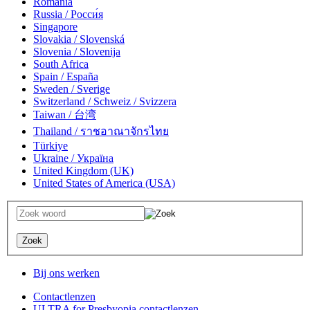
România
Russia / Росси́я
Singapore
Slovakia / Slovenská
Slovenia / Slovenija
South Africa
Spain / España
Sweden / Sverige
Switzerland / Schweiz / Svizzera
Taiwan / 台湾
Thailand / ราชอาณาจักรไทย
Türkiye
Ukraine / Україна
United Kingdom (UK)
United States of America (USA)
Bij ons werken
Contactlenzen
ULTRA for Presbyopia contactlenzen