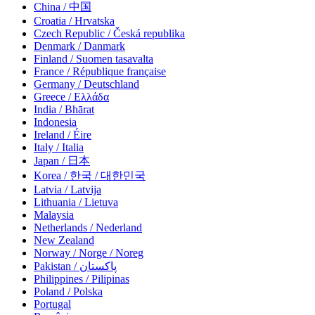
China / 中国
Croatia / Hrvatska
Czech Republic / Česká republika
Denmark / Danmark
Finland / Suomen tasavalta
France / République française
Germany / Deutschland
Greece / Ελλάδα
India / Bhārat
Indonesia
Ireland / Éire
Italy / Italia
Japan / 日本
Korea / 한국 / 대한민국
Latvia / Latvija
Lithuania / Lietuva
Malaysia
Netherlands / Nederland
New Zealand
Norway / Norge / Noreg
Pakistan / پاکستان
Philippines / Pilipinas
Poland / Polska
Portugal